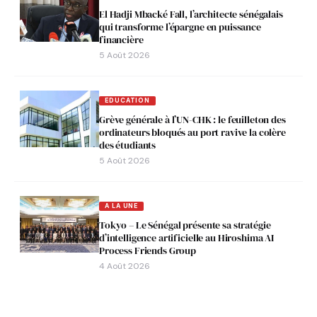
El Hadji Mbacké Fall, l’architecte sénégalais
qui transforme l’épargne en puissance
financière
5 Août 2026
EDUCATION
Grève générale à l’UN-CHK : le feuilleton des
ordinateurs bloqués au port ravive la colère
des étudiants
5 Août 2026
A LA UNE
Tokyo – Le Sénégal présente sa stratégie
d’intelligence artificielle au Hiroshima AI
Process Friends Group
4 Août 2026