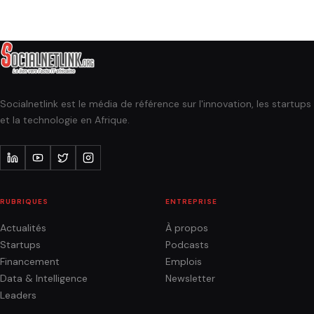
Socialnetlink est le média de référence sur l'innovation, les startups
et la technologie en Afrique.
RUBRIQUES
ENTREPRISE
Actualités
À propos
Startups
Podcasts
Financement
Emplois
Data & Intelligence
Newsletter
Leaders