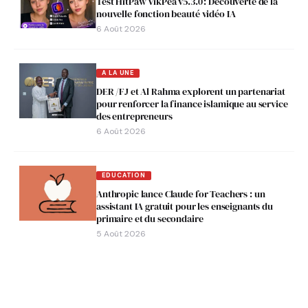
Test HitPaw VikPea v5.3.0 : Découverte de la
nouvelle fonction beauté vidéo IA
6 Août 2026
A LA UNE
DER /FJ et Al Rahma explorent un partenariat
pour renforcer la finance islamique au service
des entrepreneurs
6 Août 2026
EDUCATION
Anthropic lance Claude for Teachers : un
assistant IA gratuit pour les enseignants du
primaire et du secondaire
5 Août 2026