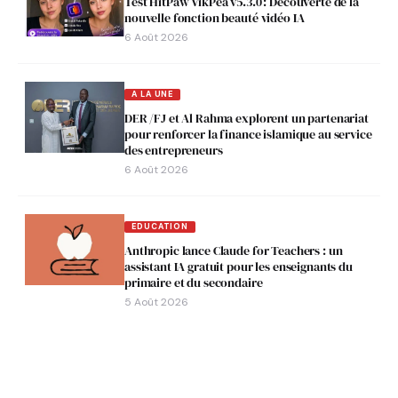
Test HitPaw VikPea v5.3.0 : Découverte de la
nouvelle fonction beauté vidéo IA
6 Août 2026
A LA UNE
DER /FJ et Al Rahma explorent un partenariat
pour renforcer la finance islamique au service
des entrepreneurs
6 Août 2026
EDUCATION
Anthropic lance Claude for Teachers : un
assistant IA gratuit pour les enseignants du
primaire et du secondaire
5 Août 2026