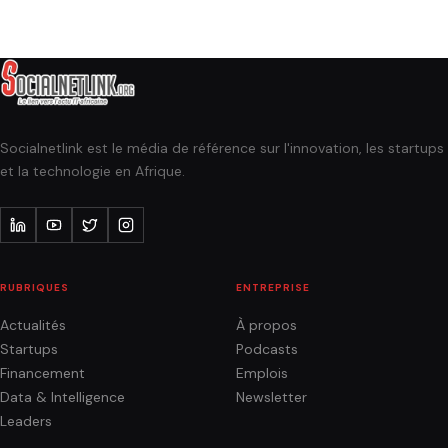
Socialnetlink est le média de référence sur l'innovation, les startups
et la technologie en Afrique.
RUBRIQUES
ENTREPRISE
Actualités
À propos
Startups
Podcasts
Financement
Emplois
Data & Intelligence
Newsletter
Leaders