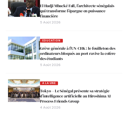
El Hadji Mbacké Fall, l’architecte sénégalais
qui transforme l’épargne en puissance
financière
5 Août 2026
EDUCATION
Grève générale à l’UN-CHK : le feuilleton des
ordinateurs bloqués au port ravive la colère
des étudiants
5 Août 2026
A LA UNE
Tokyo – Le Sénégal présente sa stratégie
d’intelligence artificielle au Hiroshima AI
Process Friends Group
4 Août 2026