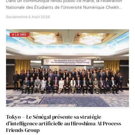
Dans un communiqué rendu public ce mardi, la Fédération
Nationale des Étudiants de l’Université Numérique Cheikh
Hamidou KANE…
Socialnetlink
·
5 Août 2026
A LA UNE
Tokyo – Le Sénégal présente sa stratégie
d’intelligence artificielle au Hiroshima AI Process
Friends Group