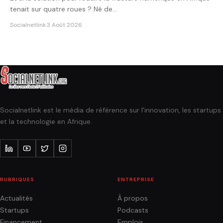
tenait sur quatre roues ? Né de…
Socialnetlink
·
3 Août 2026
Socialnetlink est le média de référence sur l'innovation, les startups
et la technologie en Afrique.
RUBRIQUES
ENTREPRISE
Actualités
À propos
Startups
Podcasts
Financement
Emplois