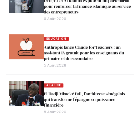
DER /FJ et Al Rahma explorent un partenariat
pour renforcer la finance islamique au service
des entrepreneurs
6 Août 2026
EDUCATION
Anthropic lance Claude for Teachers : un
assistant IA gratuit pour les enseignants du
primaire et du secondaire
5 Août 2026
A LA UNE
El Hadji Mbacké Fall, l’architecte sénégalais
qui transforme l’épargne en puissance
financière
5 Août 2026