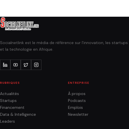
Socialnetlink est le média de référence sur l'innovation, les startups
et la technologie en Afrique.
RUBRIQUES
ENTREPRISE
Actualités
À propos
Startups
Podcasts
Financement
Emplois
Data & Intelligence
Newsletter
Leaders