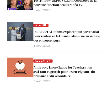
Test HitPaw VikPea v5.3.0 : Découverte de la
nouvelle fonction beauté vidéo IA
6 Août 2026
A LA UNE
DER /FJ et Al Rahma explorent un partenariat
pour renforcer la finance islamique au service
des entrepreneurs
6 Août 2026
EDUCATION
Anthropic lance Claude for Teachers : un
assistant IA gratuit pour les enseignants du
primaire et du secondaire
5 Août 2026