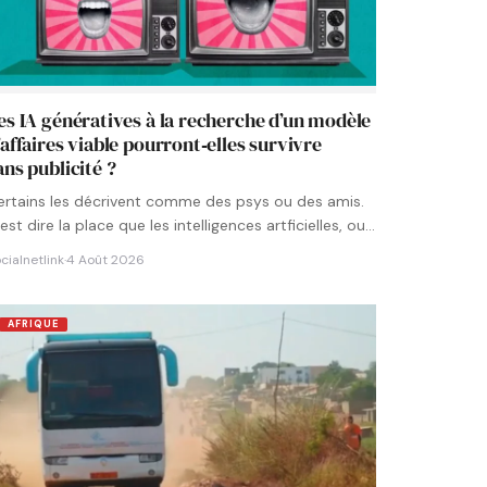
es IA génératives à la recherche d’un modèle
’affaires viable pourront‑elles survivre
ans publicité ?
ertains les décrivent comme des psys ou des amis.
est dire la place que les intelligences artficielles, ou…
cialnetlink
·
4 Août 2026
AFRIQUE