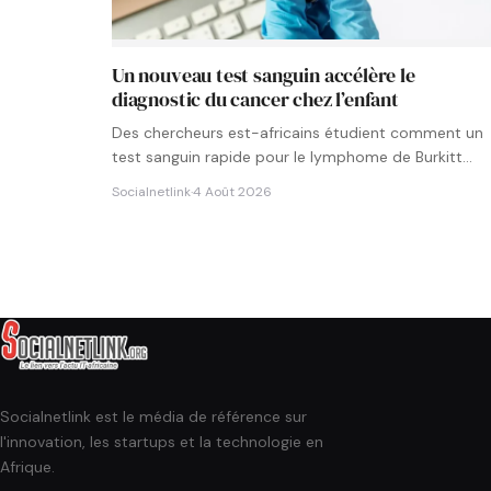
Un nouveau test sanguin accélère le
diagnostic du cancer chez l’enfant
Des chercheurs est-africains étudient comment un
test sanguin rapide pour le lymphome de Burkitt
pourrait être intégré aux…
Socialnetlink
·
4 Août 2026
Socialnetlink est le média de référence sur
l'innovation, les startups et la technologie en
Afrique.