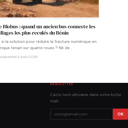
e Blobus : quand un ancien bus connecte les
illages les plus reculés du Bénin
t si la solution pour réduire la fracture numérique en
frique tenait sur quatre roues ? Né de…
cialnetlink
·
3 Août 2026
NEWSLETTER
L'actu tech africaine dans votre boîte
mail.
OK