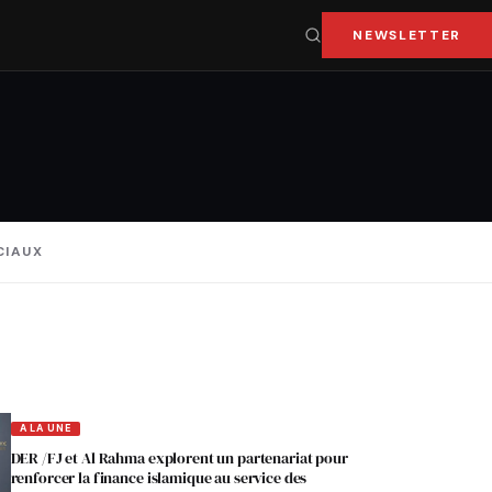
NEWSLETTER
CIAUX
A LA UNE
DER /FJ et Al Rahma explorent un partenariat pour
renforcer la finance islamique au service des