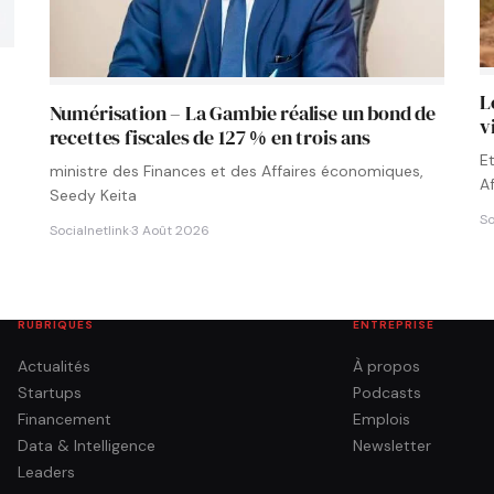
L
Numérisation – La Gambie réalise un bond de
v
recettes fiscales de 127 % en trois ans
E
ministre des Finances et des Affaires économiques,
A
Seedy Keita
So
Socialnetlink
·
3 Août 2026
RUBRIQUES
ENTREPRISE
Actualités
À propos
Startups
Podcasts
Financement
Emplois
Data & Intelligence
Newsletter
Leaders