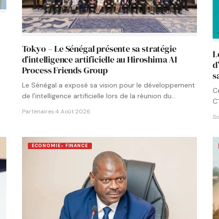
Tokyo – Le Sénégal présente sa stratégie
L
d’intelligence artificielle au Hiroshima AI
d
Process Friends Group
s
Le Sénégal a exposé sa vision pour le développement
C
de l’intelligence artificielle lors de la réunion du
C’
groupe…
Partenaires
·
4 Août 2026
So
ECONOMIE- FINANCE