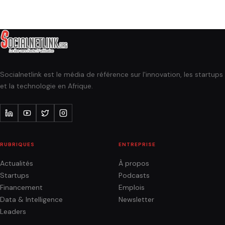
Socialnetlink est le média de référence sur l'innovation, les startups
et la technologie en Afrique.
RUBRIQUES
ENTREPRISE
Actualités
À propos
Startups
Podcasts
Financement
Emplois
Data & Intelligence
Newsletter
Leaders