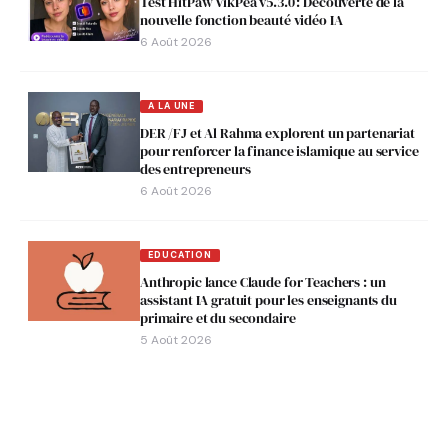
Test HitPaw VikPea v5.3.0 : Découverte de la
nouvelle fonction beauté vidéo IA
6 Août 2026
A LA UNE
DER /FJ et Al Rahma explorent un partenariat
pour renforcer la finance islamique au service
des entrepreneurs
6 Août 2026
EDUCATION
Anthropic lance Claude for Teachers : un
assistant IA gratuit pour les enseignants du
primaire et du secondaire
5 Août 2026