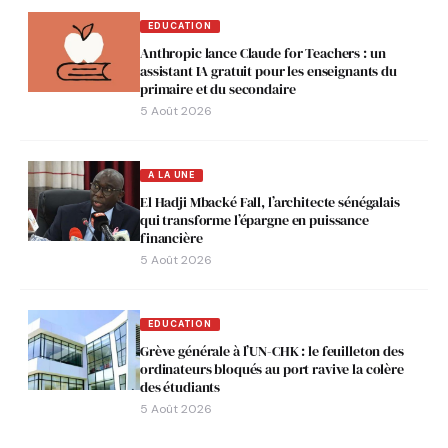
EDUCATION
Anthropic lance Claude for Teachers : un
assistant IA gratuit pour les enseignants du
primaire et du secondaire
5 Août 2026
A LA UNE
El Hadji Mbacké Fall, l’architecte sénégalais
qui transforme l’épargne en puissance
financière
5 Août 2026
EDUCATION
Grève générale à l’UN-CHK : le feuilleton des
ordinateurs bloqués au port ravive la colère
des étudiants
5 Août 2026