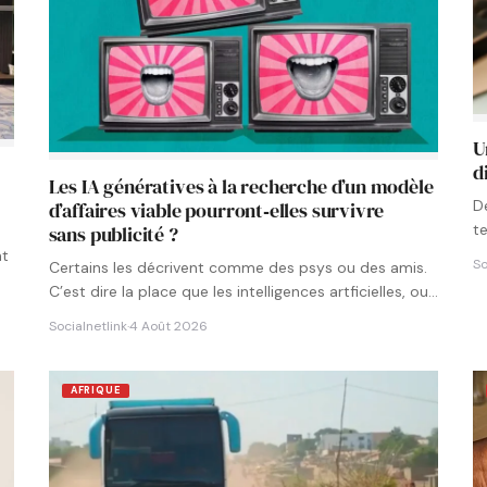
U
d
Les IA génératives à la recherche d’un modèle
D
d’affaires viable pourront‑elles survivre
t
sans publicité ?
p
nt
So
Certains les décrivent comme des psys ou des amis.
C’est dire la place que les intelligences artficielles, ou…
Socialnetlink
·
4 Août 2026
AFRIQUE