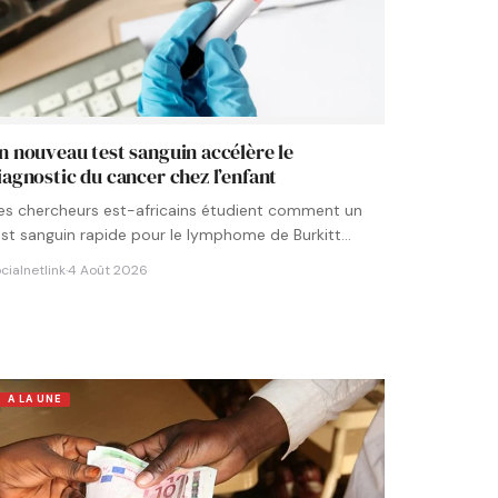
n nouveau test sanguin accélère le
iagnostic du cancer chez l’enfant
es chercheurs est-africains étudient comment un
est sanguin rapide pour le lymphome de Burkitt
ourrait être intégré aux…
cialnetlink
·
4 Août 2026
A LA UNE