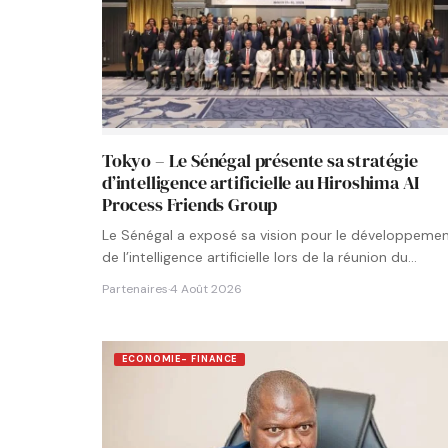
Tokyo – Le Sénégal présente sa stratégie
d’intelligence artificielle au Hiroshima AI
Process Friends Group
Le Sénégal a exposé sa vision pour le développeme
de l’intelligence artificielle lors de la réunion du
groupe…
Partenaires
·
4 Août 2026
ECONOMIE- FINANCE