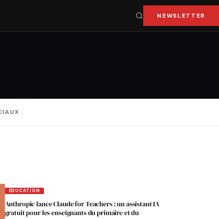
NEWSLETTER
CIAUX
EDUCATION
Anthropic lance Claude for Teachers : un assistant IA
gratuit pour les enseignants du primaire et du