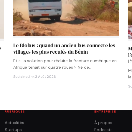
Le Blobus : quand un ancien bus connecte les
e
M
villages les plus reculés du Bénin
l
l
Et si la solution pour réduire la fracture numérique en
Afrique tenait sur quatre roues ? Né de…
Mo
la
Socialnetlink
·
3 Août 2026
So
RUBRIQUES
ENTREPRISE
Actualités
À propos
Startups
Podcasts