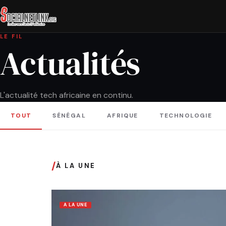
LE FIL
Actualités
L'actualité tech africaine en continu.
TOUT
SÉNÉGAL
AFRIQUE
TECHNOLOGIE
/
À LA UNE
A LA UNE