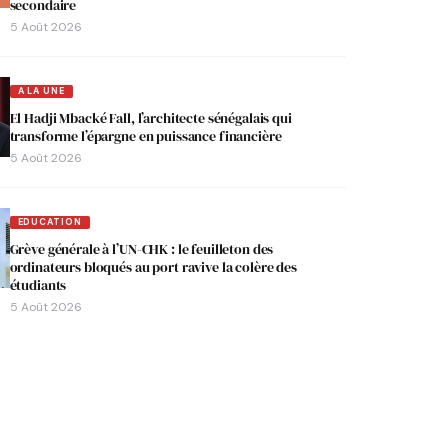
secondaire
5 Août 2026
A LA UNE
El Hadji Mbacké Fall, l’architecte sénégalais qui
transforme l’épargne en puissance financière
5 Août 2026
EDUCATION
Grève générale à l’UN-CHK : le feuilleton des
ordinateurs bloqués au port ravive la colère des
étudiants
5 Août 2026