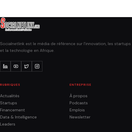
Socialnetlink est le média de référence sur l'innovation, les startups
et la technologie en Afrique.
RUBRIQUES
ENTREPRISE
Actualités
À propos
Startups
Podcasts
Financement
Emplois
Data & Intelligence
Newsletter
Leaders