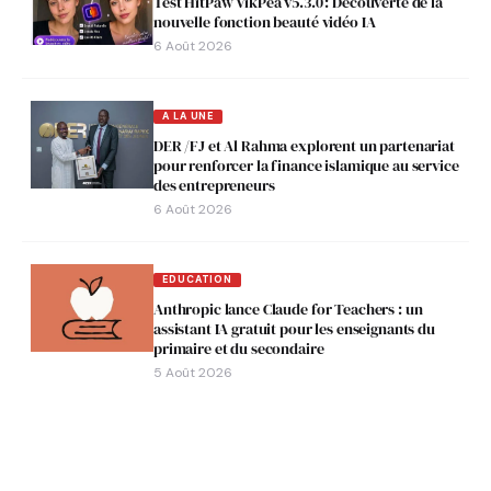
Test HitPaw VikPea v5.3.0 : Découverte de la
nouvelle fonction beauté vidéo IA
6 Août 2026
A LA UNE
DER /FJ et Al Rahma explorent un partenariat
pour renforcer la finance islamique au service
des entrepreneurs
6 Août 2026
EDUCATION
Anthropic lance Claude for Teachers : un
assistant IA gratuit pour les enseignants du
primaire et du secondaire
5 Août 2026