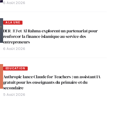
6 Août 2026
A LA UNE
DER /FJ et Al Rahma explorent un partenariat pour
renforcer la finance islamique au service des
entrepreneurs
6 Août 2026
EDUCATION
Anthropic lance Claude for Teachers : un assistant IA
gratuit pour les enseignants du primaire et du
secondaire
5 Août 2026