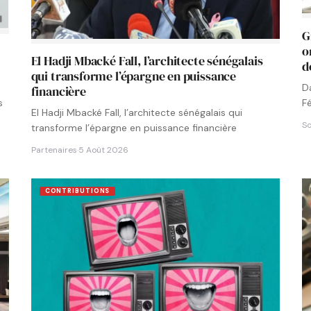
G
o
El Hadji Mbacké Fall, l’architecte sénégalais
d
qui transforme l’épargne en puissance
D
financière
F
s
El Hadji Mbacké Fall, l’architecte sénégalais qui
N
So
transforme l’épargne en puissance financière
Partenaires
·
5 Août 2026
CONTRIBUTIONS