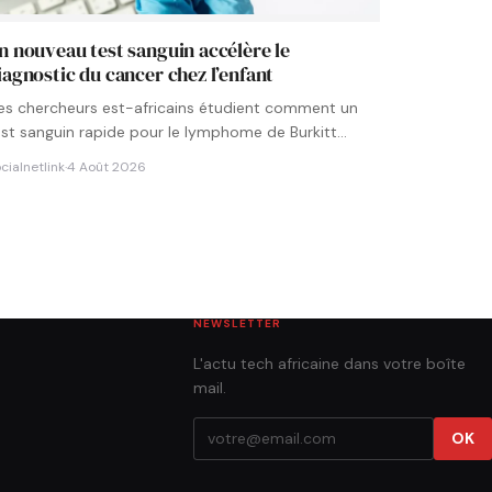
n nouveau test sanguin accélère le
iagnostic du cancer chez l’enfant
es chercheurs est-africains étudient comment un
est sanguin rapide pour le lymphome de Burkitt
ourrait être intégré aux…
cialnetlink
·
4 Août 2026
NEWSLETTER
L'actu tech africaine dans votre boîte
mail.
OK