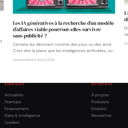
U
d
Les IA génératives à la recherche d’un modèle
D
d’affaires viable pourront‑elles survivre
t
sans publicité ?
p
nt
So
Certains les décrivent comme des psys ou des amis.
C’est dire la place que les intelligences artficielles, ou…
Socialnetlink
·
4 Août 2026
RUBRIQUES
ENTREPRISE
Actualités
À propos
Startups
Podcasts
Financement
Emplois
Data & Intelligence
Newsletter
Leaders