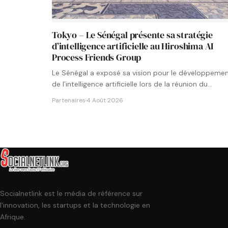
Tokyo – Le Sénégal présente sa stratégie
d’intelligence artificielle au Hiroshima AI
Process Friends Group
Le Sénégal a exposé sa vision pour le développeme
de l’intelligence artificielle lors de la réunion du
groupe…
Partenaires
·
4 Août 2026
Socialnetlink est le média de référence sur
l'innovation, les startups et la technologie en
Afrique.