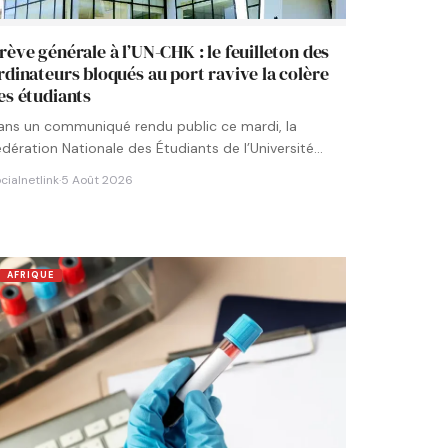
rève générale à l’UN-CHK : le feuilleton des
rdinateurs bloqués au port ravive la colère
es étudiants
ans un communiqué rendu public ce mardi, la
édération Nationale des Étudiants de l’Université
umérique Cheikh Hamidou KANE…
cialnetlink
·
5 Août 2026
AFRIQUE