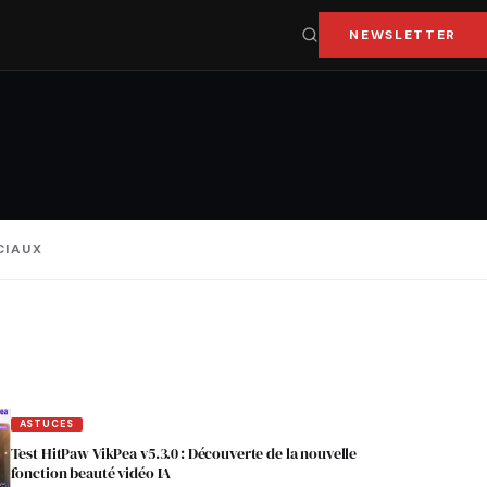
NEWSLETTER
CIAUX
ASTUCES
Test HitPaw VikPea v5.3.0 : Découverte de la nouvelle
fonction beauté vidéo IA