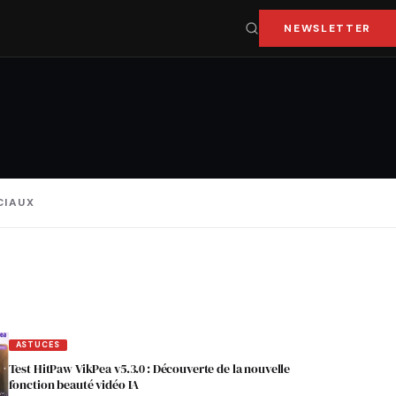
NEWSLETTER
CIAUX
ASTUCES
Test HitPaw VikPea v5.3.0 : Découverte de la nouvelle
fonction beauté vidéo IA