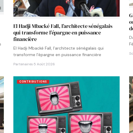
G
o
El Hadji Mbacké Fall, l’architecte sénégalais
d
qui transforme l’épargne en puissance
D
financière
F
s
El Hadji Mbacké Fall, l’architecte sénégalais qui
N
So
transforme l’épargne en puissance financière
Partenaires
·
5 Août 2026
CONTRIBUTIONS