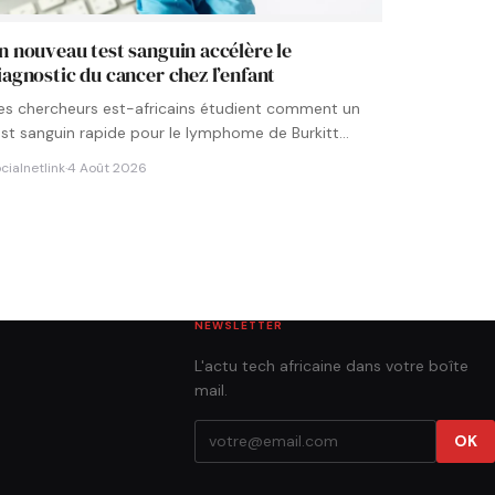
n nouveau test sanguin accélère le
iagnostic du cancer chez l’enfant
es chercheurs est-africains étudient comment un
est sanguin rapide pour le lymphome de Burkitt
ourrait être intégré aux…
cialnetlink
·
4 Août 2026
NEWSLETTER
L'actu tech africaine dans votre boîte
mail.
OK