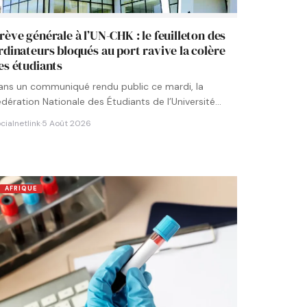
rève générale à l’UN-CHK : le feuilleton des
rdinateurs bloqués au port ravive la colère
es étudiants
ans un communiqué rendu public ce mardi, la
édération Nationale des Étudiants de l’Université
umérique Cheikh Hamidou KANE…
cialnetlink
·
5 Août 2026
AFRIQUE