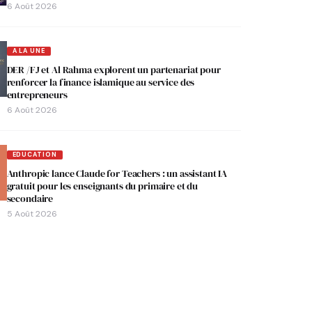
6 Août 2026
A LA UNE
DER /FJ et Al Rahma explorent un partenariat pour
renforcer la finance islamique au service des
entrepreneurs
6 Août 2026
EDUCATION
Anthropic lance Claude for Teachers : un assistant IA
gratuit pour les enseignants du primaire et du
secondaire
5 Août 2026