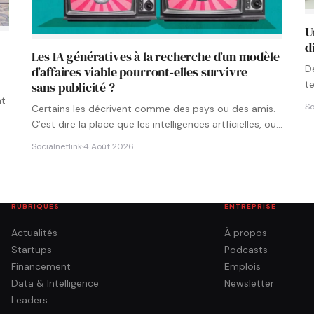
U
d
Les IA génératives à la recherche d’un modèle
D
d’affaires viable pourront‑elles survivre
t
sans publicité ?
p
nt
So
Certains les décrivent comme des psys ou des amis.
C’est dire la place que les intelligences artficielles, ou…
Socialnetlink
·
4 Août 2026
RUBRIQUES
ENTREPRISE
Actualités
À propos
Startups
Podcasts
Financement
Emplois
Data & Intelligence
Newsletter
Leaders