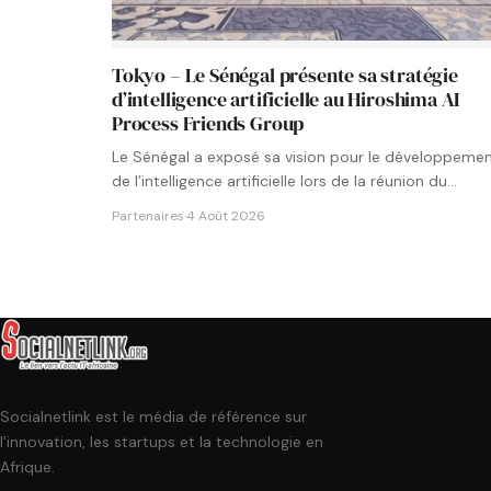
Tokyo – Le Sénégal présente sa stratégie
d’intelligence artificielle au Hiroshima AI
Process Friends Group
Le Sénégal a exposé sa vision pour le développeme
de l’intelligence artificielle lors de la réunion du
groupe…
Partenaires
·
4 Août 2026
Socialnetlink est le média de référence sur
l'innovation, les startups et la technologie en
Afrique.