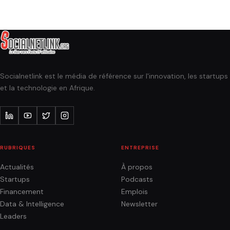
Socialnetlink est le média de référence sur l'innovation, les startups
et la technologie en Afrique.
RUBRIQUES
ENTREPRISE
Actualités
À propos
Startups
Podcasts
Financement
Emplois
Data & Intelligence
Newsletter
Leaders