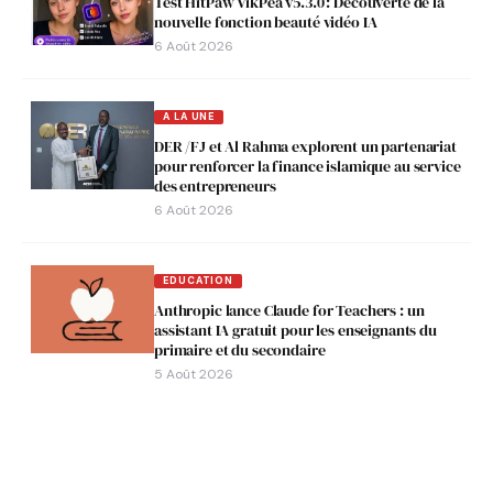
Test HitPaw VikPea v5.3.0 : Découverte de la
nouvelle fonction beauté vidéo IA
6 Août 2026
A LA UNE
DER /FJ et Al Rahma explorent un partenariat
pour renforcer la finance islamique au service
des entrepreneurs
6 Août 2026
EDUCATION
Anthropic lance Claude for Teachers : un
assistant IA gratuit pour les enseignants du
primaire et du secondaire
5 Août 2026