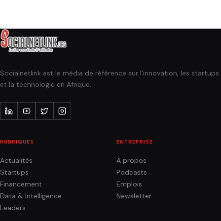
Socialnetlink est le média de référence sur l'innovation, les startups
et la technologie en Afrique.
RUBRIQUES
ENTREPRISE
Actualités
À propos
Startups
Podcasts
Financement
Emplois
Data & Intelligence
Newsletter
Leaders