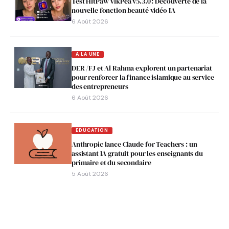
Test HitPaw VikPea v5.3.0 : Découverte de la
nouvelle fonction beauté vidéo IA
6 Août 2026
A LA UNE
DER /FJ et Al Rahma explorent un partenariat
pour renforcer la finance islamique au service
des entrepreneurs
6 Août 2026
EDUCATION
Anthropic lance Claude for Teachers : un
assistant IA gratuit pour les enseignants du
primaire et du secondaire
5 Août 2026