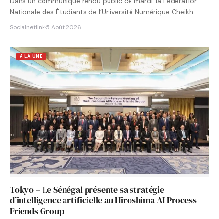
Dans un communiqué rendu public ce mardi, la Fédération
Nationale des Étudiants de l’Université Numérique Cheikh
Hamidou KANE…
Socialnetlink
·
5 Août 2026
A LA UNE
Tokyo – Le Sénégal présente sa stratégie
d’intelligence artificielle au Hiroshima AI Process
Friends Group