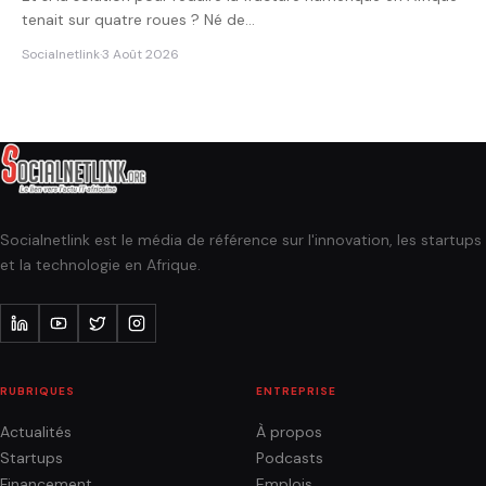
tenait sur quatre roues ? Né de…
Socialnetlink
·
3 Août 2026
Socialnetlink est le média de référence sur l'innovation, les startups
et la technologie en Afrique.
RUBRIQUES
ENTREPRISE
Actualités
À propos
Startups
Podcasts
Financement
Emplois