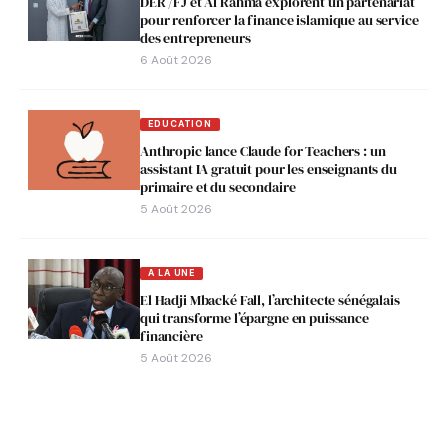
DER /FJ et Al Rahma explorent un partenariat
pour renforcer la finance islamique au service
des entrepreneurs
6 Août 2026
EDUCATION
Anthropic lance Claude for Teachers : un
assistant IA gratuit pour les enseignants du
primaire et du secondaire
5 Août 2026
A LA UNE
El Hadji Mbacké Fall, l’architecte sénégalais
qui transforme l’épargne en puissance
financière
5 Août 2026