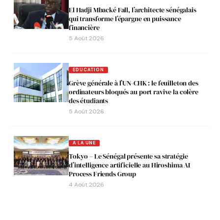
El Hadji Mbacké Fall, l’architecte sénégalais
qui transforme l’épargne en puissance
financière
5 Août 2026
EDUCATION
Grève générale à l’UN-CHK : le feuilleton des
ordinateurs bloqués au port ravive la colère
des étudiants
5 Août 2026
A LA UNE
Tokyo – Le Sénégal présente sa stratégie
d’intelligence artificielle au Hiroshima AI
Process Friends Group
4 Août 2026