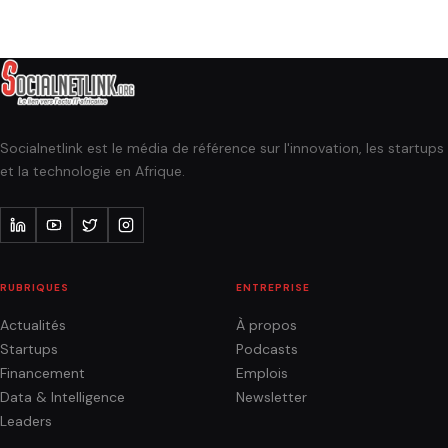
Socialnetlink est le média de référence sur l'innovation, les startups
et la technologie en Afrique.
RUBRIQUES
ENTREPRISE
Actualités
À propos
Startups
Podcasts
Financement
Emplois
Data & Intelligence
Newsletter
Leaders