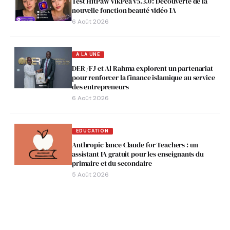
Test HitPaw VikPea v5.3.0 : Découverte de la
nouvelle fonction beauté vidéo IA
6 Août 2026
A LA UNE
DER /FJ et Al Rahma explorent un partenariat
pour renforcer la finance islamique au service
des entrepreneurs
6 Août 2026
EDUCATION
Anthropic lance Claude for Teachers : un
assistant IA gratuit pour les enseignants du
primaire et du secondaire
5 Août 2026