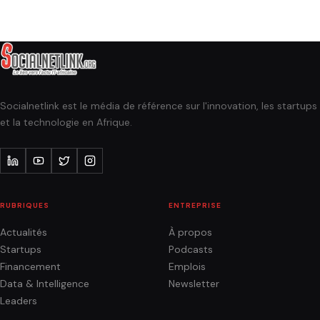
Socialnetlink est le média de référence sur l'innovation, les startups
et la technologie en Afrique.
RUBRIQUES
ENTREPRISE
Actualités
À propos
Startups
Podcasts
Financement
Emplois
Data & Intelligence
Newsletter
Leaders