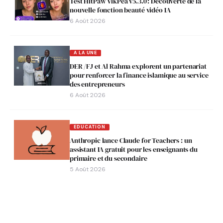
Test HitPaw VikPea v5.3.0 : Découverte de la
nouvelle fonction beauté vidéo IA
6 Août 2026
A LA UNE
DER /FJ et Al Rahma explorent un partenariat
pour renforcer la finance islamique au service
des entrepreneurs
6 Août 2026
EDUCATION
Anthropic lance Claude for Teachers : un
assistant IA gratuit pour les enseignants du
primaire et du secondaire
5 Août 2026