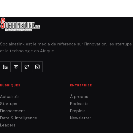
Socialnetlink est le média de référence sur l'innovation, les startups
et la technologie en Afrique.
RUBRIQUES
ENTREPRISE
Actualités
À propos
Startups
Podcasts
Financement
Emplois
Data & Intelligence
Newsletter
Leaders