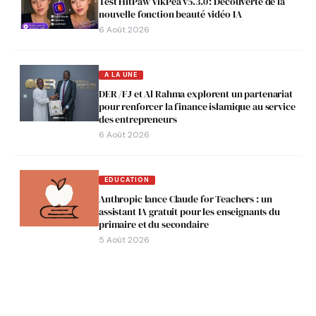
Test HitPaw VikPea v5.3.0 : Découverte de la
nouvelle fonction beauté vidéo IA
6 Août 2026
A LA UNE
DER /FJ et Al Rahma explorent un partenariat
pour renforcer la finance islamique au service
des entrepreneurs
6 Août 2026
EDUCATION
Anthropic lance Claude for Teachers : un
assistant IA gratuit pour les enseignants du
primaire et du secondaire
5 Août 2026