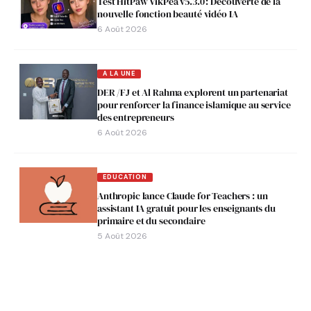
Test HitPaw VikPea v5.3.0 : Découverte de la
nouvelle fonction beauté vidéo IA
6 Août 2026
A LA UNE
DER /FJ et Al Rahma explorent un partenariat
pour renforcer la finance islamique au service
des entrepreneurs
6 Août 2026
EDUCATION
Anthropic lance Claude for Teachers : un
assistant IA gratuit pour les enseignants du
primaire et du secondaire
5 Août 2026