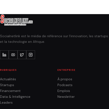
Socialnetlink est le média de référence sur l'innovation, les startups
et la technologie en Afrique.
RUBRIQUES
ENTREPRISE
Actualités
À propos
Startups
Podcasts
Financement
Emplois
Data & Intelligence
Newsletter
Leaders