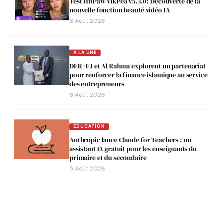
Test HitPaw VikPea v5.3.0 : Découverte de la
nouvelle fonction beauté vidéo IA
6 Août 2026
A LA UNE
DER /FJ et Al Rahma explorent un partenariat
pour renforcer la finance islamique au service
des entrepreneurs
6 Août 2026
EDUCATION
Anthropic lance Claude for Teachers : un
assistant IA gratuit pour les enseignants du
primaire et du secondaire
5 Août 2026