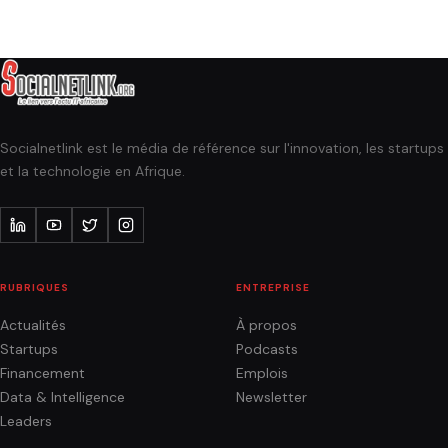
Socialnetlink est le média de référence sur l'innovation, les startups
et la technologie en Afrique.
RUBRIQUES
ENTREPRISE
Actualités
À propos
Startups
Podcasts
Financement
Emplois
Data & Intelligence
Newsletter
Leaders