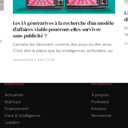
U
d
Les IA génératives à la recherche d’un modèle
D
d’affaires viable pourront‑elles survivre
t
sans publicité ?
p
nt
So
Certains les décrivent comme des psys ou des amis.
C’est dire la place que les intelligences artficielles, ou…
Socialnetlink
·
4 Août 2026
RUBRIQUES
ENTREPRISE
Actualités
À propos
Startups
Podcasts
Financement
Emplois
Data & Intelligence
Newsletter
Leaders