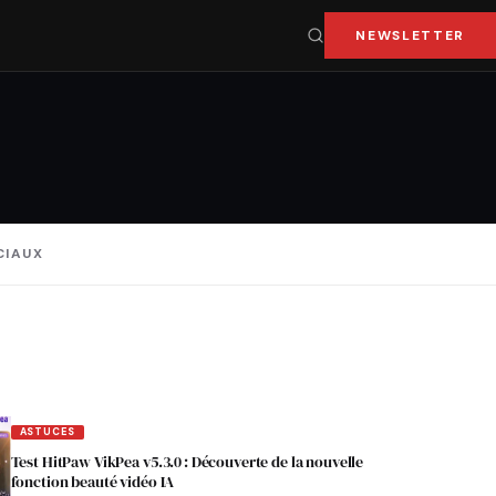
NEWSLETTER
CIAUX
ASTUCES
Test HitPaw VikPea v5.3.0 : Découverte de la nouvelle
fonction beauté vidéo IA