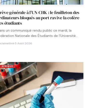
rève générale à l’UN-CHK : le feuilleton des
rdinateurs bloqués au port ravive la colère
es étudiants
ans un communiqué rendu public ce mardi, la
édération Nationale des Étudiants de l’Université
umérique Cheikh Hamidou KANE…
cialnetlink
·
5 Août 2026
AFRIQUE