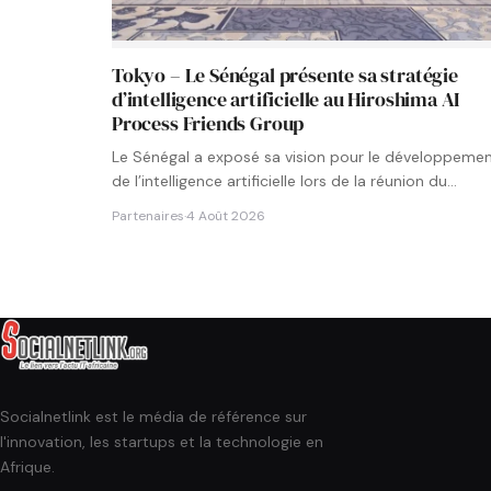
Tokyo – Le Sénégal présente sa stratégie
d’intelligence artificielle au Hiroshima AI
Process Friends Group
Le Sénégal a exposé sa vision pour le développeme
de l’intelligence artificielle lors de la réunion du
groupe…
Partenaires
·
4 Août 2026
Socialnetlink est le média de référence sur
l'innovation, les startups et la technologie en
Afrique.