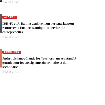
6 Août 2026
A LA UNE
DER /FJ et Al Rahma explorent un partenariat pour
renforcer la finance islamique au service des
entrepreneurs
6 Août 2026
EDUCATION
Anthropic lance Claude for Teachers : un assistant IA
gratuit pour les enseignants du primaire et du
secondaire
5 Août 2026