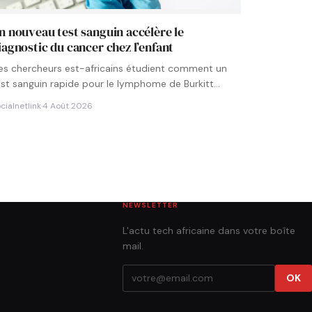
n nouveau test sanguin accélère le
iagnostic du cancer chez l’enfant
es chercheurs est-africains étudient comment un
est sanguin rapide pour le lymphome de Burkitt
ourrait être intégré aux…
cialnetlink
·
4 Août 2026
NEWSLETTER
L'actu tech africaine dans votre boîte
mail.
OK