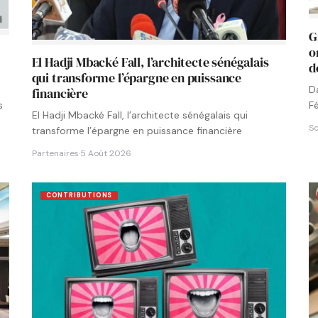
G
o
El Hadji Mbacké Fall, l’architecte sénégalais
d
qui transforme l’épargne en puissance
D
financière
F
s
El Hadji Mbacké Fall, l’architecte sénégalais qui
N
So
transforme l’épargne en puissance financière
Partenaires
·
5 Août 2026
CONTRIBUTIONS