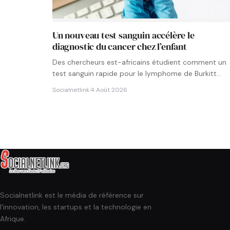
Un nouveau test sanguin accélère le
diagnostic du cancer chez l’enfant
Des chercheurs est-africains étudient comment un
test sanguin rapide pour le lymphome de Burkitt
pourrait être intégré aux…
Socialnetlink
·
4 Août 2026
Socialnetlink est le média de référence sur
l'innovation, les startups et la technologie en
Afrique.