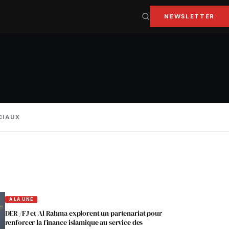
NEWSLETTER
CIAUX
A LA UNE
DER /FJ et Al Rahma explorent un partenariat pour
renforcer la finance islamique au service des