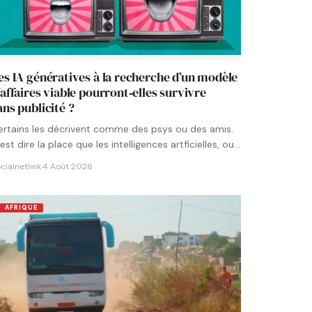
es IA génératives à la recherche d’un modèle
’affaires viable pourront‑elles survivre
ans publicité ?
ertains les décrivent comme des psys ou des amis.
est dire la place que les intelligences artficielles, ou…
cialnetlink
·
4 Août 2026
AFRIQUE