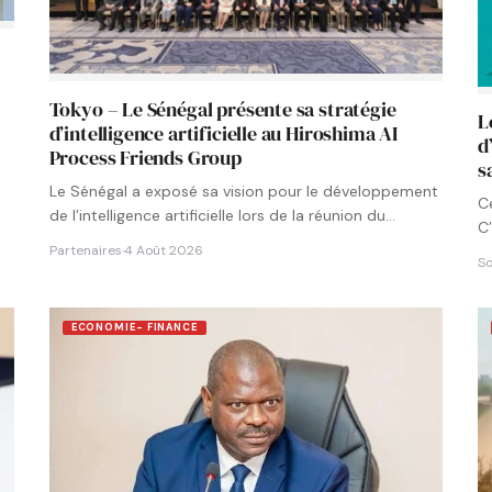
Tokyo – Le Sénégal présente sa stratégie
L
d’intelligence artificielle au Hiroshima AI
d
Process Friends Group
s
Le Sénégal a exposé sa vision pour le développement
C
de l’intelligence artificielle lors de la réunion du
C’
groupe…
Partenaires
·
4 Août 2026
So
ECONOMIE- FINANCE