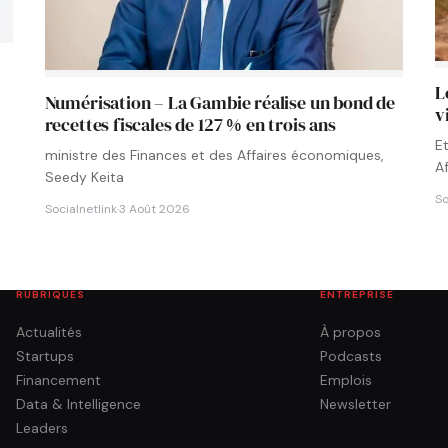
L
Numérisation – La Gambie réalise un bond de
v
recettes fiscales de 127 % en trois ans
E
ministre des Finances et des Affaires économiques,
A
Seedy Keita
So
Socialnetlink
·
3 Août 2026
RUBRIQUES
ENTREPRISE
Actualités
À propos
Startups
Podcasts
Financement
Emplois
Data & Intelligence
Newsletter
Leaders