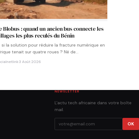
e Blobus : quand un ancien bus connecte les
illages les plus reculés du Bénin
t si la solution pour réduire la fracture numérique en
frique tenait sur quatre roues ? Né de…
cialnetlink
·
3 Août 2026
NEWSLETTER
L'actu tech africaine dans votre boîte
mail.
OK