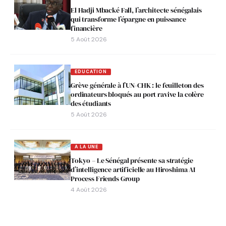
El Hadji Mbacké Fall, l’architecte sénégalais
qui transforme l’épargne en puissance
financière
5 Août 2026
EDUCATION
Grève générale à l’UN-CHK : le feuilleton des
ordinateurs bloqués au port ravive la colère
des étudiants
5 Août 2026
A LA UNE
Tokyo – Le Sénégal présente sa stratégie
d’intelligence artificielle au Hiroshima AI
Process Friends Group
4 Août 2026