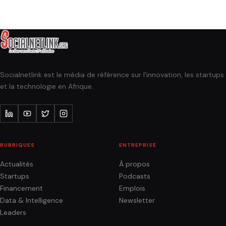
Socialnetlink est le média de référence sur l'innovation, les startups
et la technologie en Afrique.
RUBRIQUES
ENTREPRISE
Actualités
À propos
Startups
Podcasts
Financement
Emplois
Data & Intelligence
Newsletter
Leaders