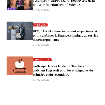
Test HitPaw VikPea v5.3.0 : Découverte de la
nouvelle fonction beauté vidéo IA
6 Août 2026
A LA UNE
DER /FJ et Al Rahma explorent un partenariat
pour renforcer la finance islamique au service
des entrepreneurs
6 Août 2026
EDUCATION
Anthropic lance Claude for Teachers : un
assistant IA gratuit pour les enseignants du
primaire et du secondaire
5 Août 2026