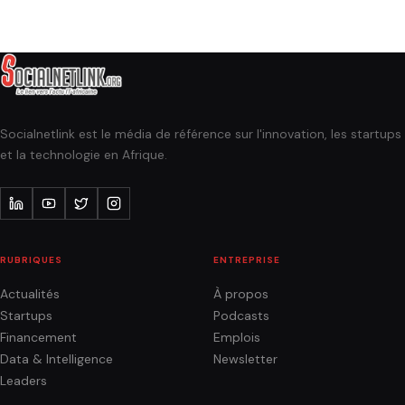
Socialnetlink est le média de référence sur l'innovation, les startups
et la technologie en Afrique.
RUBRIQUES
ENTREPRISE
Actualités
À propos
Startups
Podcasts
Financement
Emplois
Data & Intelligence
Newsletter
Leaders