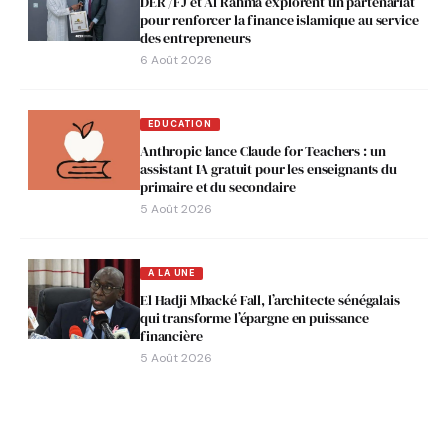
DER /FJ et Al Rahma explorent un partenariat
pour renforcer la finance islamique au service
des entrepreneurs
6 Août 2026
EDUCATION
Anthropic lance Claude for Teachers : un
assistant IA gratuit pour les enseignants du
primaire et du secondaire
5 Août 2026
A LA UNE
El Hadji Mbacké Fall, l’architecte sénégalais
qui transforme l’épargne en puissance
financière
5 Août 2026