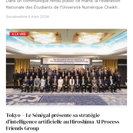
Dans un communiqué rendu public ce mardi, la Fédération
Nationale des Étudiants de l’Université Numérique Cheikh
Hamidou KANE…
Socialnetlink
·
5 Août 2026
A LA UNE
Tokyo – Le Sénégal présente sa stratégie
d’intelligence artificielle au Hiroshima AI Process
Friends Group