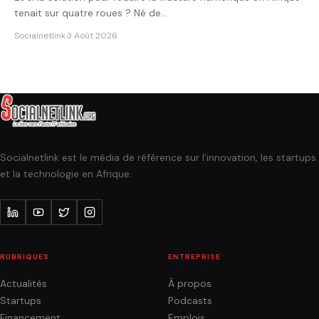
tenait sur quatre roues ? Né de…
Socialnetlink
·
3 Août 2026
Socialnetlink est le média de référence sur l'innovation, les startups
et la technologie en Afrique.
RUBRIQUES
ENTREPRISE
Actualités
À propos
Startups
Podcasts
Financement
Emplois