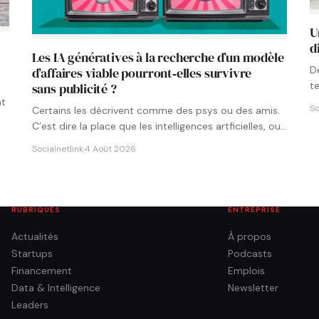
U
d
Les IA génératives à la recherche d’un modèle
D
d’affaires viable pourront‑elles survivre
t
sans publicité ?
p
nt
So
Certains les décrivent comme des psys ou des amis.
C’est dire la place que les intelligences artficielles, ou…
Socialnetlink
·
4 Août 2026
RUBRIQUES
ENTREPRISE
Actualités
À propos
Startups
Podcasts
Financement
Emplois
Data & Intelligence
Newsletter
Leaders