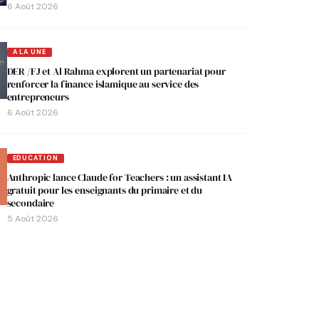
6 Août 2026
A LA UNE
DER /FJ et Al Rahma explorent un partenariat pour
renforcer la finance islamique au service des
entrepreneurs
6 Août 2026
EDUCATION
Anthropic lance Claude for Teachers : un assistant IA
gratuit pour les enseignants du primaire et du
secondaire
5 Août 2026