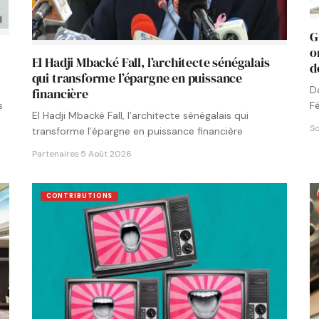
G
o
El Hadji Mbacké Fall, l’architecte sénégalais
d
qui transforme l’épargne en puissance
D
financière
F
s
El Hadji Mbacké Fall, l’architecte sénégalais qui
N
So
transforme l’épargne en puissance financière
Partenaires
·
5 Août 2026
CONTRIBUTIONS