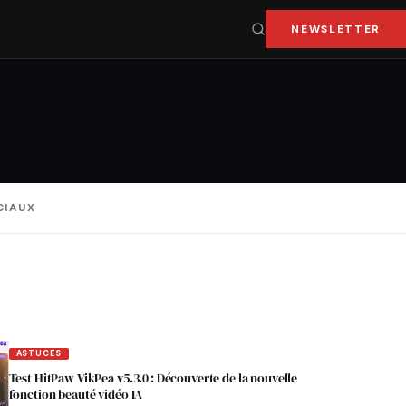
NEWSLETTER
CIAUX
ASTUCES
Test HitPaw VikPea v5.3.0 : Découverte de la nouvelle
fonction beauté vidéo IA