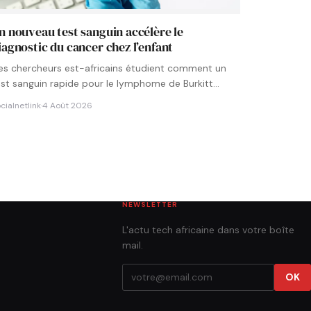
n nouveau test sanguin accélère le
iagnostic du cancer chez l’enfant
es chercheurs est-africains étudient comment un
est sanguin rapide pour le lymphome de Burkitt
ourrait être intégré aux…
cialnetlink
·
4 Août 2026
NEWSLETTER
L'actu tech africaine dans votre boîte
mail.
OK