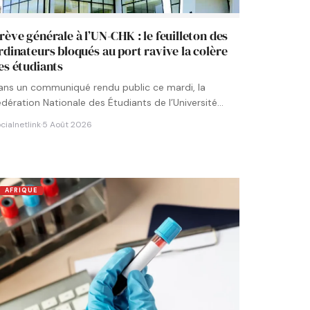
rève générale à l’UN-CHK : le feuilleton des
rdinateurs bloqués au port ravive la colère
es étudiants
ans un communiqué rendu public ce mardi, la
édération Nationale des Étudiants de l’Université
umérique Cheikh Hamidou KANE…
cialnetlink
·
5 Août 2026
AFRIQUE