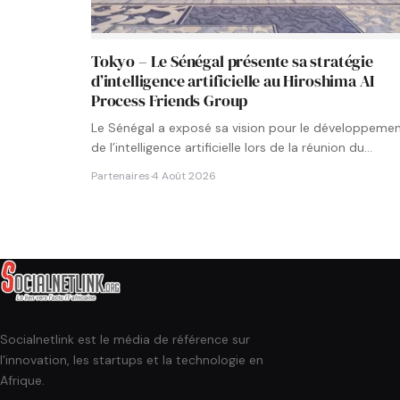
Tokyo – Le Sénégal présente sa stratégie
d’intelligence artificielle au Hiroshima AI
Process Friends Group
Le Sénégal a exposé sa vision pour le développeme
de l’intelligence artificielle lors de la réunion du
groupe…
Partenaires
·
4 Août 2026
Socialnetlink est le média de référence sur
l'innovation, les startups et la technologie en
Afrique.