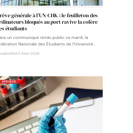
rève générale à l’UN-CHK : le feuilleton des
rdinateurs bloqués au port ravive la colère
es étudiants
ans un communiqué rendu public ce mardi, la
édération Nationale des Étudiants de l’Université
umérique Cheikh Hamidou KANE…
cialnetlink
·
5 Août 2026
AFRIQUE