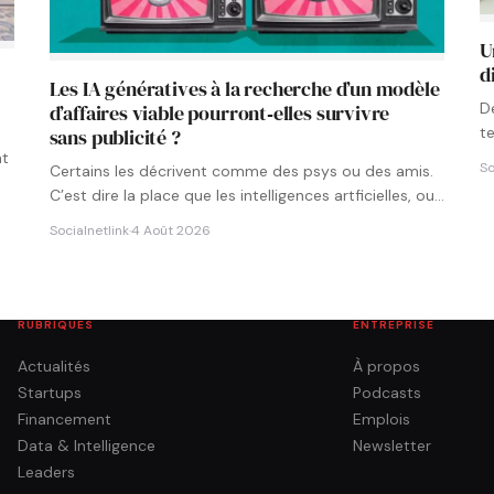
U
d
Les IA génératives à la recherche d’un modèle
D
d’affaires viable pourront‑elles survivre
t
sans publicité ?
p
nt
So
Certains les décrivent comme des psys ou des amis.
C’est dire la place que les intelligences artficielles, ou…
Socialnetlink
·
4 Août 2026
RUBRIQUES
ENTREPRISE
Actualités
À propos
Startups
Podcasts
Financement
Emplois
Data & Intelligence
Newsletter
Leaders