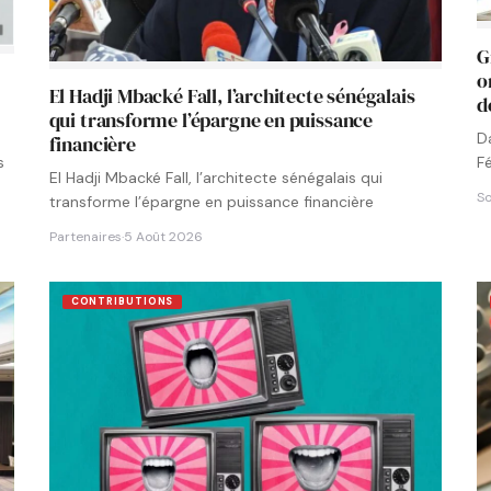
G
o
El Hadji Mbacké Fall, l’architecte sénégalais
d
qui transforme l’épargne en puissance
D
financière
F
s
El Hadji Mbacké Fall, l’architecte sénégalais qui
N
So
transforme l’épargne en puissance financière
Partenaires
·
5 Août 2026
CONTRIBUTIONS