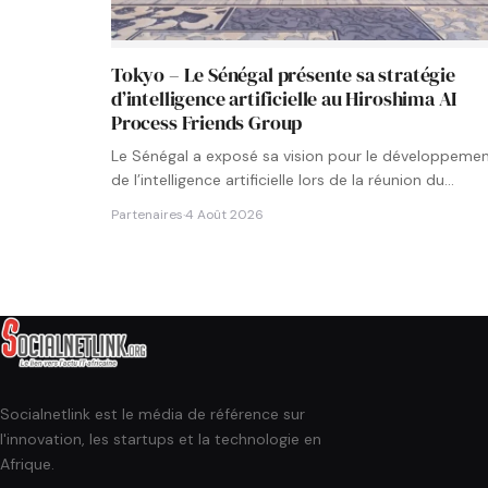
Tokyo – Le Sénégal présente sa stratégie
d’intelligence artificielle au Hiroshima AI
Process Friends Group
Le Sénégal a exposé sa vision pour le développeme
de l’intelligence artificielle lors de la réunion du
groupe…
Partenaires
·
4 Août 2026
Socialnetlink est le média de référence sur
l'innovation, les startups et la technologie en
Afrique.