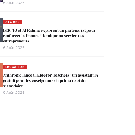
6 Août 2026
A LA UNE
DER /FJ et Al Rahma explorent un partenariat pour
renforcer la finance islamique au service des
entrepreneurs
6 Août 2026
EDUCATION
Anthropic lance Claude for Teachers : un assistant IA
gratuit pour les enseignants du primaire et du
secondaire
5 Août 2026