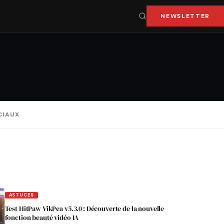
NEWSLETTER
CIAUX
ASTUCES
Test HitPaw VikPea v5.3.0 : Découverte de la nouvelle
fonction beauté vidéo IA