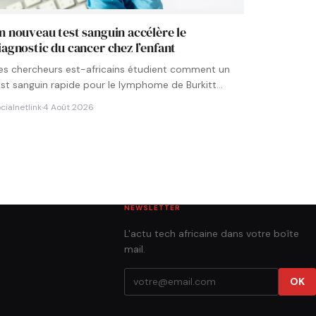
n nouveau test sanguin accélère le
iagnostic du cancer chez l’enfant
es chercheurs est-africains étudient comment un
est sanguin rapide pour le lymphome de Burkitt
ourrait être intégré aux…
cialnetlink
·
4 Août 2026
NEWSLETTER
L'actu tech africaine dans votre boîte
mail.
OK