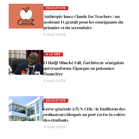
EDUCATION
Anthropic lance Claude for Teachers : un
assistant IA gratuit pour les enseignants du
primaire et du secondaire
5 Août 2026
A LA UNE
El Hadji Mbacké Fall, l’architecte sénégalais
qui transforme l’épargne en puissance
financière
5 Août 2026
EDUCATION
Grève générale à l’UN-CHK : le feuilleton des
ordinateurs bloqués au port ravive la colère
des étudiants
5 Août 2026