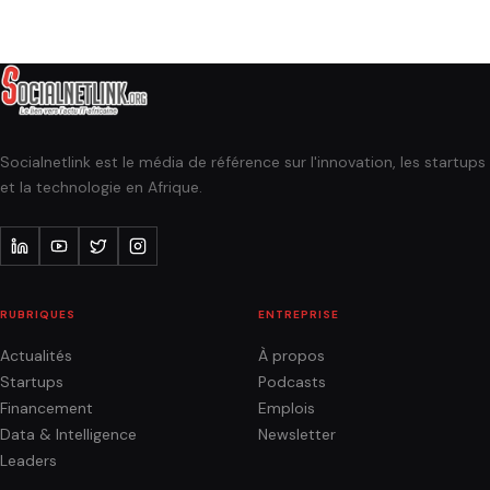
Socialnetlink est le média de référence sur l'innovation, les startups
et la technologie en Afrique.
RUBRIQUES
ENTREPRISE
Actualités
À propos
Startups
Podcasts
Financement
Emplois
Data & Intelligence
Newsletter
Leaders