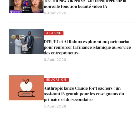
Test HitPaw VikPea v5.3.0 : Découverte de la
nouvelle fonction beauté vidéo IA
6 Août 2026
A LA UNE
DER /FJ et Al Rahma explorent un partenariat
pour renforcer la finance islamique au service
des entrepreneurs
6 Août 2026
EDUCATION
Anthropic lance Claude for Teachers : un
assistant IA gratuit pour les enseignants du
primaire et du secondaire
5 Août 2026