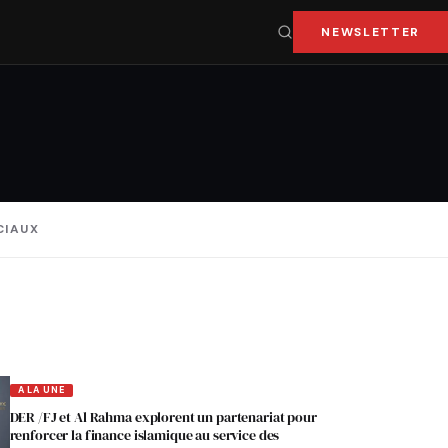
NEWSLETTER
CIAUX
A LA UNE
DER /FJ et Al Rahma explorent un partenariat pour
renforcer la finance islamique au service des