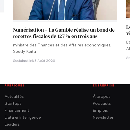
L
Numérisation – La Gambie réalise un bond de
v
recettes fiscales de 127 % en trois ans
E
ministre des Finances et des Affaires économiques,
A
Seedy Keita
So
Socialnetlink
·
3 Août 2026
RUBRIQUES
ENTREPRISE
Actualités
À propos
Startups
Podcasts
Financement
Emplois
Data & Intelligence
Newsletter
Leaders