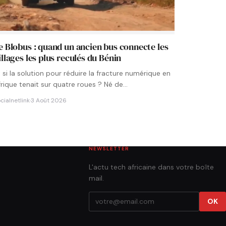
e Blobus : quand un ancien bus connecte les
illages les plus reculés du Bénin
t si la solution pour réduire la fracture numérique en
frique tenait sur quatre roues ? Né de…
cialnetlink
·
3 Août 2026
NEWSLETTER
L'actu tech africaine dans votre boîte
mail.
OK