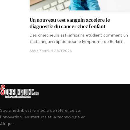
Un nouveau test sanguin accélère le
diagnostic du cancer chez l’enfant
Des chercheurs est-africains étudient comment un
test sanguin rapide pour le lymphome de Burkitt
pourrait être intégré aux…
Socialnetlink
·
4 Août 2026
Socialnetlink est le média de référence sur
l'innovation, les startups et la technologie en
Afrique.