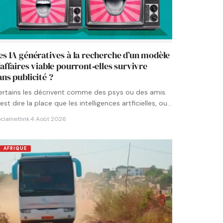
es IA génératives à la recherche d’un modèle
’affaires viable pourront‑elles survivre
ans publicité ?
ertains les décrivent comme des psys ou des amis.
est dire la place que les intelligences artficielles, ou…
cialnetlink
·
4 Août 2026
AFRIQUE