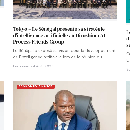
Tokyo – Le Sénégal présente sa stratégie
L
d’intelligence artificielle au Hiroshima AI
d
Process Friends Group
s
Le Sénégal a exposé sa vision pour le développement
C
de l’intelligence artificielle lors de la réunion du
C’
groupe…
Partenaires
·
4 Août 2026
So
ECONOMIE- FINANCE