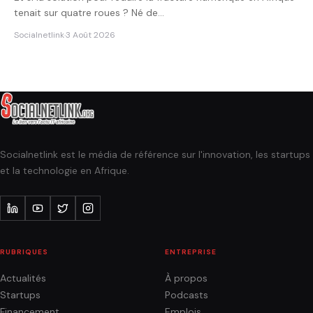
tenait sur quatre roues ? Né de…
Socialnetlink
·
3 Août 2026
Socialnetlink est le média de référence sur l'innovation, les startups
et la technologie en Afrique.
RUBRIQUES
ENTREPRISE
Actualités
À propos
Startups
Podcasts
Financement
Emplois