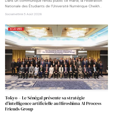
Dans un communiqué rendu public ce mardi, la Fédération
Nationale des Étudiants de l’Université Numérique Cheikh
Hamidou KANE…
Socialnetlink
·
5 Août 2026
A LA UNE
Tokyo – Le Sénégal présente sa stratégie
d’intelligence artificielle au Hiroshima AI Process
Friends Group