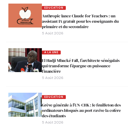
EDUCATION
Anthropic lance Claude for Teachers : un
assistant IA gratuit pour les enseignants du
primaire et du secondaire
5 Août 2026
A LA UNE
El Hadji Mbacké Fall, l’architecte sénégalais
qui transforme l’épargne en puissance
financière
5 Août 2026
EDUCATION
Grève générale à l’UN-CHK : le feuilleton des
ordinateurs bloqués au port ravive la colère
des étudiants
5 Août 2026