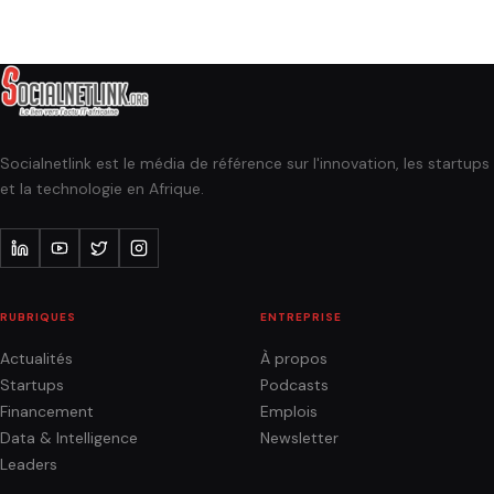
Socialnetlink est le média de référence sur l'innovation, les startups
et la technologie en Afrique.
RUBRIQUES
ENTREPRISE
Actualités
À propos
Startups
Podcasts
Financement
Emplois
Data & Intelligence
Newsletter
Leaders