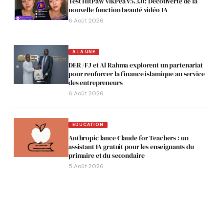
Test HitPaw VikPea v5.3.0 : Découverte de la
nouvelle fonction beauté vidéo IA
6 Août 2026
A LA UNE
DER /FJ et Al Rahma explorent un partenariat
pour renforcer la finance islamique au service
des entrepreneurs
6 Août 2026
EDUCATION
Anthropic lance Claude for Teachers : un
assistant IA gratuit pour les enseignants du
primaire et du secondaire
5 Août 2026