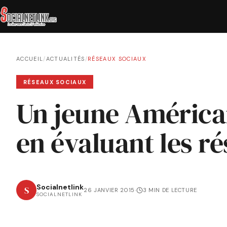
ACCUEIL
/
ACTUALITÉS
/
RÉSEAUX SOCIAUX
RÉSEAUX SOCIAUX
Un jeune Américai
en évaluant les r
Socialnetlink
S
26 JANVIER 2015
·
3 MIN DE LECTURE
SOCIALNETLINK