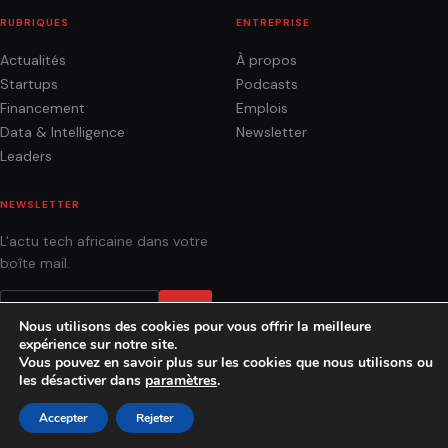
RUBRIQUES
ENTREPRISE
Actualités
À propos
Startups
Podcasts
Financement
Emplois
Data & Intelligence
Newsletter
Leaders
NEWSLETTER
L'actu tech africaine dans votre
boîte mail.
OK
Nous utilisons des cookies pour vous offrir la meilleure
expérience sur notre site.
Vous pouvez en savoir plus sur les cookies que nous utilisons ou
les désactiver dans
paramètres
.
ACTUALITÉS
ANALYSES
PODCASTS
AGENCE
CONTACT
Accepter
Rejeter
© 2026 Socialnetlink · Fait à Dakar, Sénégal.