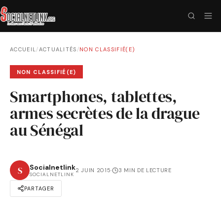
ACCUEIL
/
ACTUALITÉS
/
NON CLASSIFIÉ(E)
NON CLASSIFIÉ(E)
Smartphones, tablettes,
armes secrètes de la drague
au Sénégal
Socialnetlink
S
2 JUIN 2015
·
3 MIN DE LECTURE
SOCIALNETLINK
PARTAGER