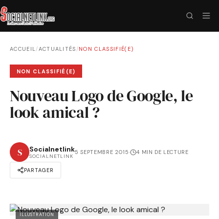
ACCUEIL
/
ACTUALITÉS
/
NON CLASSIFIÉ(E)
NON CLASSIFIÉ(E)
Nouveau Logo de Google, le
look amical ?
Socialnetlink
S
5 SEPTEMBRE 2015
·
4 MIN DE LECTURE
SOCIALNETLINK
PARTAGER
ILLUSTRATION