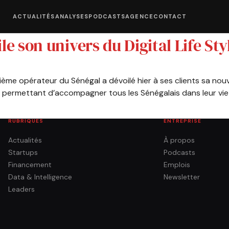
ACTUALITÉS
ANALYSES
PODCASTS
AGENCE
CONTACT
ile son univers du Digital Life Sty
xième opérateur du Sénégal a dévoilé hier à ses clients sa nouv
ie permettant d’accompagner tous les Sénégalais dans leur vi
RUBRIQUES
ENTREPRISE
Actualités
À propos
Startups
Podcasts
Financement
Emplois
Data & Intelligence
Newsletter
Leaders