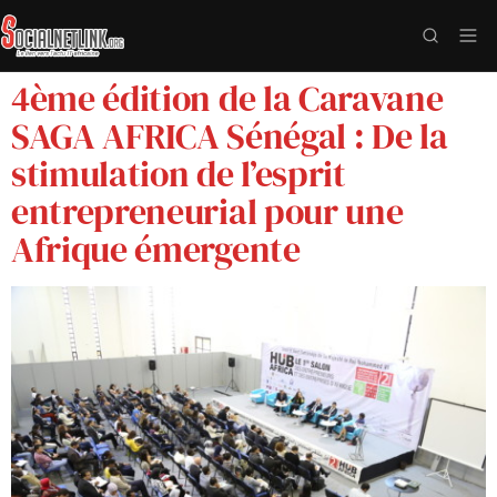
4ème édition de la Caravane
SAGA AFRICA Sénégal : De la
stimulation de l’esprit
entrepreneurial pour une
Afrique émergente