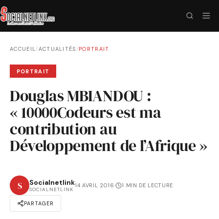
ACCUEIL
/
ACTUALITÉS
/
PORTRAIT
PORTRAIT
Douglas MBIANDOU :
« 10000Codeurs est ma
contribution au
Développement de l’Afrique »
Socialnetlink
S
14 AVRIL 2016
·
1 MIN DE LECTURE
SOCIALNETLINK
PARTAGER