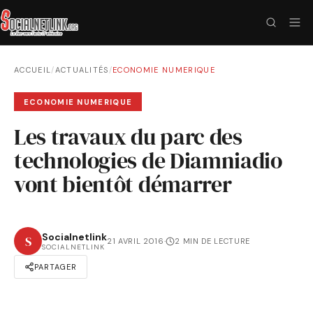
ACCUEIL
/
ACTUALITÉS
/
ECONOMIE NUMERIQUE
ECONOMIE NUMERIQUE
Les travaux du parc des
technologies de Diamniadio
vont bientôt démarrer
Socialnetlink
S
21 AVRIL 2016
·
2 MIN DE LECTURE
SOCIALNETLINK
PARTAGER