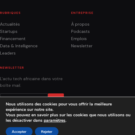
RUBRIQUES
ENTREPRISE
Actualités
À propos
Startups
Podcasts
Financement
Emplois
Data & Intelligence
Newsletter
Leaders
NEWSLETTER
L'actu tech africaine dans votre
boîte mail.
OK
Nous utilisons des cookies pour vous offrir la meilleure
expérience sur notre site.
Vous pouvez en savoir plus sur les cookies que nous utilisons ou
les désactiver dans
paramètres
.
ACTUALITÉS
ANALYSES
PODCASTS
AGENCE
CONTACT
Accepter
Rejeter