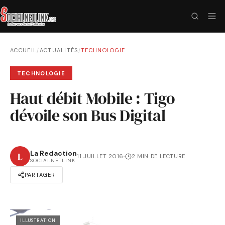
ACCUEIL
/
ACTUALITÉS
/
TECHNOLOGIE
TECHNOLOGIE
Haut débit Mobile : Tigo
dévoile son Bus Digital
La Redaction
L
11 JUILLET 2016
·
2 MIN DE LECTURE
SOCIALNETLINK
PARTAGER
ILLUSTRATION