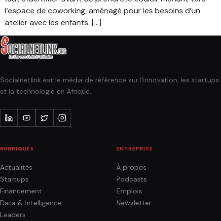
l’espace de coworking, aménagé pour les besoins d’un
atelier avec les enfants. […]
Socialnetlink est le média de référence sur l'innovation, les startups
et la technologie en Afrique.
RUBRIQUES
ENTREPRISE
Actualités
À propos
Startups
Podcasts
Financement
Emplois
Data & Intelligence
Newsletter
Leaders