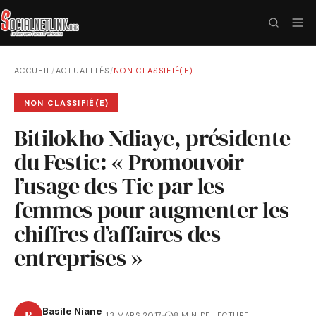
ACCUEIL
/
ACTUALITÉS
/
NON CLASSIFIÉ(E)
NON CLASSIFIÉ(E)
Bitilokho Ndiaye, présidente
du Festic: « Promouvoir
l’usage des Tic par les
femmes pour augmenter les
chiffres d’affaires des
entreprises »
Basile Niane
B
13 MARS 2017
·
8 MIN DE LECTURE