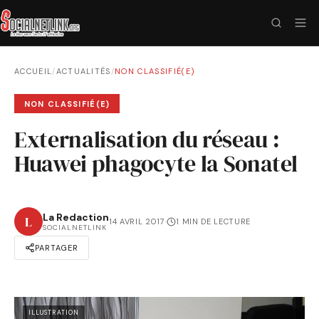
ACCUEIL
/
ACTUALITÉS
/
NON CLASSIFIÉ(E)
NON CLASSIFIÉ(E)
Externalisation du réseau :
Huawei phagocyte la Sonatel
La Redaction
L
14 AVRIL 2017
·
1 MIN DE LECTURE
SOCIALNETLINK
PARTAGER
ILLUSTRATION