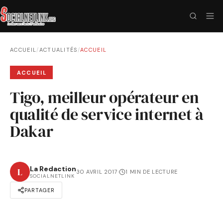
ACCUEIL
/
ACTUALITÉS
/
ACCUEIL
ACCUEIL
Tigo, meilleur opérateur en
qualité de service internet à
Dakar
La Redaction
L
30 AVRIL 2017
·
1 MIN DE LECTURE
SOCIALNETLINK
PARTAGER