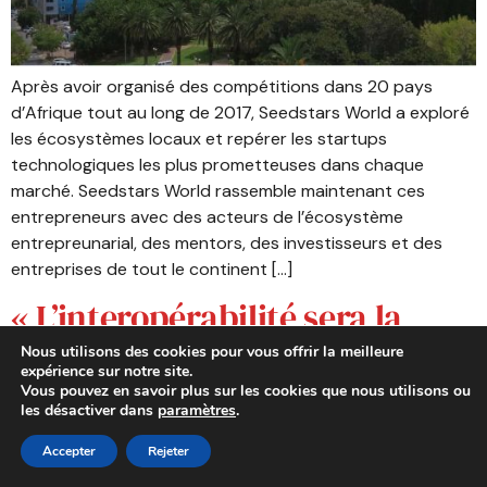
Après avoir organisé des compétitions dans 20 pays
d’Afrique tout au long de 2017, Seedstars World a exploré
les écosystèmes locaux et repérer les startups
technologiques les plus prometteuses dans chaque
marché. Seedstars World rassemble maintenant ces
entrepreneurs avec des acteurs de l’écosystème
entrepreunarial, des mentors, des investisseurs et des
entreprises de tout le continent […]
« L’interopérabilité sera la
prochaine grande évolution
Nous utilisons des cookies pour vous offrir la meilleure
expérience sur notre site.
des services de mobile money
Vous pouvez en savoir plus sur les cookies que nous utilisons ou
les désactiver dans
paramètres
.
»
Accepter
Rejeter